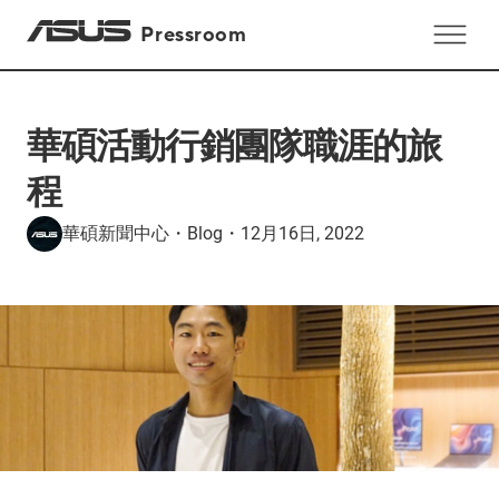
Pressroom
華碩活動行銷團隊職涯的旅
程
華碩新聞中心
・
Blog
・
12月16日, 2022