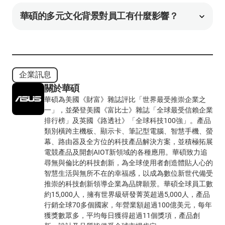
華碩的多元文化背景對員工有什麼影響？
企業訊息
關於華碩
華碩為美國《財富》雜誌評比「世界最受推崇企業之
一」，並榮登美國《富比士》雜誌「全球最受信賴企業
排行榜」及英國《路透社》「全球科技100強」。產品
類別橫跨主機板、顯示卡、筆記型電腦、智慧手機、螢
幕、路由器及全方位的科技產品解決方案，並積極拓展
電競產品及開創AIOT新領域的各種應用。華碩致力追
尋無與倫比的科技創新，為全球使用者創造體貼人心的
智慧生活與無所不在的幸福感，以成為數位新世代備受
推崇的科技創新領導企業為品牌願景。華碩全球員工數
約15,000人，擁有世界級研發菁英超過5,000人，產品
行銷全球70多個國家，年營業額超過100億美元，每年
獲獎數眾多，平均每日獲得超過11個獎項，產品創