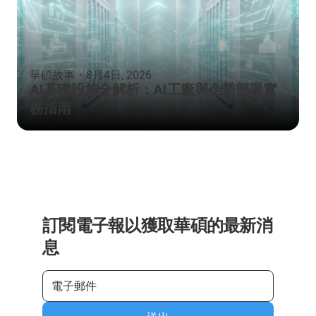
華碩故事
・
8月4日, 2026
AI基礎設施全解析：AI工廠與企業部署實
務指南
訂閱電子報以獲取華碩的最新消
息