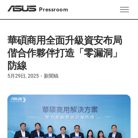
Pressroom
華碩商用全面升級資安布局
偕合作夥伴打造「零漏洞」
防線
5月29日, 2025
・
新聞稿