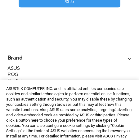
送出
Brand
ASUS
ROG
ProArt
Business
ASUSTeK COMPUTER INC. and its affiliated entities companies use
IoT
cookies and similar technologies to perform essential online functions,
About ASUS
such as authentication and security. You may disable these by changing
your cookies setting through browser, but this may affect how this
媒體聯絡
website functions. Also, ASUS uses some analytics, targeting/adverting
and video-embedded cookies provided by ASUS or third parties. Please
投資人專區
click a button here to choose your preference for these types of
ESG
cookies. You can also configure cookie settings by clicking “Cookie
華碩文教基金會
Settings” at the footer of ASUS websites or accessing the browser you
install at any time. For detailed information, please visit ASUS Privacy