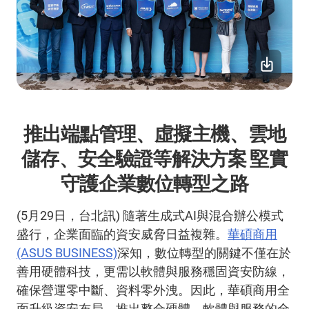
推出端點管理、虛擬主機、雲地
儲存、安全驗證等解決方案 堅實
守護企業數位轉型之路
(5
月
29
日，台北訊
)
隨著生成式
AI
與混合辦公模式
盛行，企業面臨的資安威脅日益複雜。
華碩
商用
(ASUS BUSINESS)
深知，數位轉型的關鍵不僅在於
善用硬體科技，更需以軟體與服務穩固資安防線，
確保營運零中斷、資料零外洩。因此，華碩商用全
面升級資安布局，推出整合硬體、軟體與服務的全