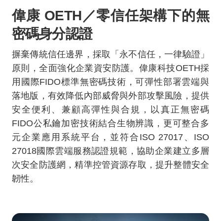
偉康
OETH
／零信任架構下的無
密碼身分認證
摒棄傳統信任邊界，採取「永不信任，一律驗證」
原則，全面強化企業資安防護。偉康科技
OETH
採
用國際
FIDO
標準無密碼技術，可彈性部署雲端與
落地版，有效降低內部威脅與外部攻擊風險，提供
安全便利、兼顧高彈性與合規，以真正無密碼
FIDO
公私鑰加密技術結合生物辨識，更可整合多
元企業應用系統平台，並符合
ISO 27017
、
ISO
27018
國際雲端服務認證規範，協助企業建立多層
次安全防護網，精準控管資源存取，提升整體安全
韌性。