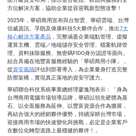
方位解決方案，協助企業從容迎戰新型態攻擊！
2025
年，華碩商用宣布與台智雲、華碩雲端、台灣
信威資訊、孚朗及偉康科技
5
大夥伴合作，推出
7
大
核心解決方案產品
，完整涵蓋企業端點管理、虛擬
運算主機、雲端／地端儲存安全管理、檔案軌跡管
理、資料抹除服務、無密碼
FIDO
身分認證等面向。
結合具備在地豐富服務經驗的「華碩商用小隊」，
從
資安風險
評估到部署導入，為企業量身打造完整
防禦架構，實現真正落地的資安守護力。
華碩聯合科技系統事業總經理廖逸翔表示：「身為
台灣商用電腦市場領導品牌，華碩以領先硬體為基
石、以全面服務為延伸、以豐富資源合作為擴展，
再結合強大的經銷夥伴優勢，持續深耕台灣市場，
迎接商用市場的快速變化與挑戰，必定是企業客戶
在數位化轉型道路上最穩健的夥伴！」