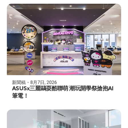
新聞稿
・
8月7日, 2026
ASUSx三麗鷗耍酷聯萌 潮玩開學祭搶抱AI
筆電！