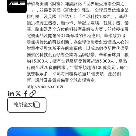
華碩為美國《財富》雜誌評比「世界最受推崇企業之
一」，並榮登美國《富比士》雜誌「全球最受信賴企業
排行榜」及英國《路透社》「全球科技100強」。產品
類別橫跨主機板、顯示卡、筆記型電腦、智慧手機、螢
幕、路由器及全方位的科技產品解決方案，並積極拓展
電競產品及開創AIOT新領域的各種應用。華碩致力追
尋無與倫比的科技創新，為全球使用者創造體貼人心的
智慧生活與無所不在的幸福感，以成為數位新世代備受
推崇的科技創新領導企業為品牌願景。華碩全球員工數
約15,000人，擁有世界級研發菁英超過5,000人，產品
行銷全球70多個國家，年營業額超過100億美元，每年
獲獎數眾多，平均每日獲得超過11個獎項，產品創
新、設計及品質皆備受全球市場肯定。
https://asus.com
複製全文