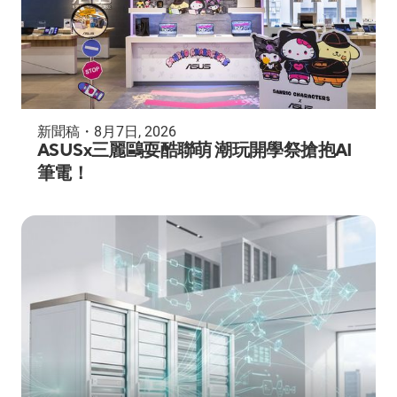
新聞稿
・
8月7日, 2026
ASUSx三麗鷗耍酷聯萌 潮玩開學祭搶抱AI
筆電！