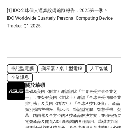
[1]
IDC全球個人運算設備追蹤報告，
2025第一
季。
IDC
Worldwide Quarterly Personal Computing Device
Tracker
, Q
1
202
5
.
筆記型電腦
顯示器 / 桌上型電腦
人工智能
企業訊息
關於華碩
華碩為美國《財富》雜誌評比「世界最受推崇企業之
一」，並榮登美國《富比士》雜誌「全球最受信賴企業
排行榜」及英國《路透社》「全球科技100強」。產品
類別橫跨主機板、顯示卡、筆記型電腦、智慧手機、螢
幕、路由器及全方位的科技產品解決方案，並積極拓展
電競產品及開創AIOT新領域的各種應用。華碩致力追
尋無與倫比的科技創新，為全球使用者創造體貼人心的