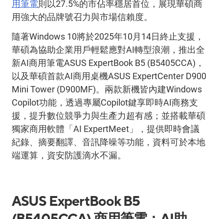
用筆電
則以
27.5%
的市佔率穩居首位，展現華碩商
用強大的品牌號召力與市場信賴度。
隨著
Windows 10
將於
2025
年
10
月
14
日終止支援，
華碩為協助企業用戶輕鬆應對
AI
轉型浪潮，推出全
新
AI
商用筆電
ASUS ExpertBook B5 (B5405CCA)
，
以及華碩首款
AI
商用桌機
ASUS ExpertCenter D900
Mini Tower (D900MF)
。兩款新機皆內建
Windows
Copilot
功能，透過專屬
Copilot
鍵享即時
AI
商務支
援，提升數位競爭力與生產力超有感；並搭載華碩
獨家商用軟體「
AI ExpertMeet
」，提供即時會議
紀錄、摘要翻譯、音訊降噪等功能，資料可於本地
端運算，資安防護滴水不漏。
ASUS ExpertBook B5