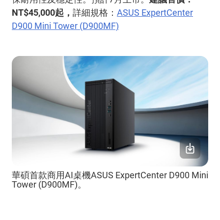
NT$45,000
起，
詳細規格：
ASUS ExpertCenter
D900 Mini Tower (D900MF)
華碩首款商用AI桌機ASUS ExpertCenter D900 Mini
Tower (D900MF)。