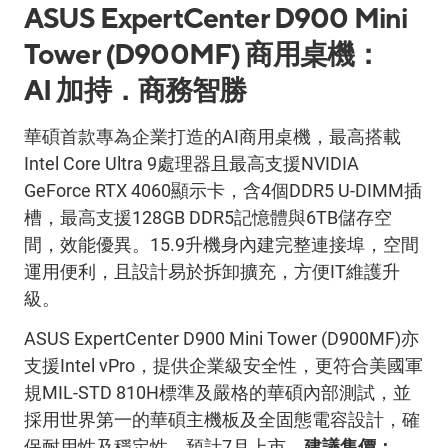
ASUS ExpertCenter D900 Mini
Tower (D900MF)
商用桌機：
AI
加持．商務智勝
華碩首款專為企業打造的
AI
商用桌機，最高搭載
Intel Core Ultra 9
處理器且最高支援
NVIDIA
GeForce RTX 4060
顯示卡，含
4
個
DDR5 U-DIMM
插
槽，最高支援
128GB DDR5
記憶體與
6TB
儲存空
間，效能優異。
15.9
升機身內建完整連接埠，空間
運用便利，且設計易於拆卸擴充，方便
IT
維護升
級。
ASUS ExpertCenter D900 Mini Tower (D900MF)
亦
支援
Intel vPro
，提供企業級安全性，更符合美國軍
規
MIL-STD 810H
標準及嚴格的華碩內部測試，並
採用世界第一的華碩主機板及全固態電容設計，確
保耐用性及穩定性。預計
7
月上市。
建議售價：