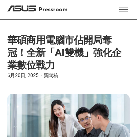
Pressroom
華碩商用電腦市佔開局奪
冠！全新「AI雙機」強化企
業數位戰力
6月20日, 2025
・
新聞稿