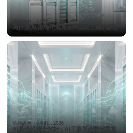
華碩故事
・
8月5日, 2026
為什麼 AI 推論正成為企業基礎設施的核心
華碩故事
・
8月4日, 2026
AI基礎設施全解析：AI工廠與企業部署實