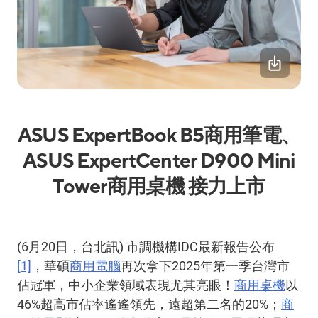
ASUS ExpertBook B5
商用筆電、
ASUS ExpertCenter D900 Mini
Tower
商用桌機 接力上市
(6
月
20
日，台北訊
)
市調機構
IDC
最新報告公布
[1]
，華碩
商用電腦
再次拿下
2025
年第一季台灣市
佔冠軍，中小企業領域表現尤其亮眼！
商用桌機
以
46%
超高市佔率遙遙領先，遠超第二名的
20%
；
商