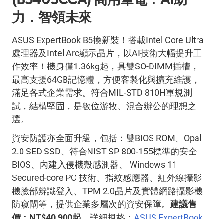
(B5405CCA)
商用筆電：
AI
助
力．智領未來
ASUS ExpertBook B5
換新裝！搭載
Intel Core Ultra
處理器及
Intel Arc
顯示晶片，以
AI
技術大幅提升工
作效率！機身僅
1.36kg
起，具雙
SO-DIMM
插槽，
最高支援
64GB
記憶體，方便客製化與擴充維護，
滿足各式企業需求。符合
MIL-STD 810H
軍規測
試，結構堅固，是數位游牧、混合辦公的理想之
選。
資安防護亦全面升級，包括：雙
BIOS ROM
、
Opal
2.0 SED SSD
、符合
NIST SP 800-155
標準的安全
BIOS
、內建入侵機殼感測器、
Windows 11
Secured-core PC
技術、指紋感應器、紅外線攝影
機臉部辨識登入、
TPM 2.0
晶片及實體網路攝影機
防窺閘等，提供企業多層次的資安保障。
建議售
價：
NT$40,900
起，
詳細規格：
ASUS ExpertBook