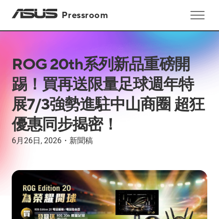
Pressroom
ROG 20th系列新品重磅開
踢！買再送限量足球週年特
展7/3強勢進駐中山商圈 超狂
優惠同步揭密！
6月26日, 2026
・
新聞稿