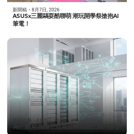
新聞稿
・
8月7日, 2026
ASUSx三麗鷗耍酷聯萌 潮玩開學祭搶抱AI
筆電！
華碩故事
・
8月5日, 2026
為什麼 AI 推論正成為企業基礎設施的核心