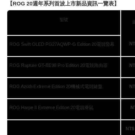
【
ROG 20
週年系列首波上市新品資訊一覽表】
型號
NT
ROG Swift OLED PG27AQWP-G Edition 20
電競螢幕
ROG Rapture GT-BE98 Pro Edition 20
電競路由器
NT
ROG Azoth Extreme Edition 20
機械式電競鍵盤
NT
ROG Harpe II Extreme Edition 20
電競滑鼠
NT
NT$ 