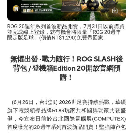
ROG 20週年系列首波新品開賣，7月31日以前購買
並完成線上登錄，就有機會將限量「ROG 20週年
限定版足球」(價值NT$1,290)免費帶回家。
無懼出發 ‧ 戰力隨行！
ROG SLASH
後
背包
/
登機箱
Edition 20
開放官網預
購！
(6
月
26
日，台北訊
) 2026
世足賽持續熱戰，華碩
旗下電競領導品牌
ROG
玩家共和國與玩家共襄盛
舉，今宣布日前於台北國際電腦展
(COMPUTEX)
首度曝光的
20
週年系列首波新品開賣！堅強陣容包