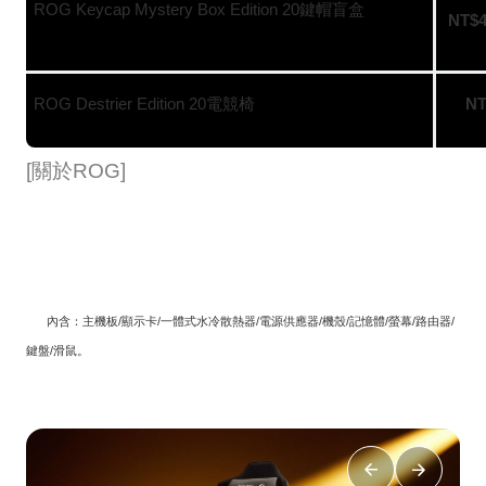
ROG Keycap Mystery Box Edition 20
鍵帽盲盒
NT$4
ROG Destrier Edition 20
電競椅
NT
[
關於
ROG]
[1]
內含：主機板
/
顯示卡
/
一體式水冷散熱器
/
電源供應器
/
機殼
/
記憶體
/
螢幕
/
路由器
/
鍵盤
/
滑鼠。