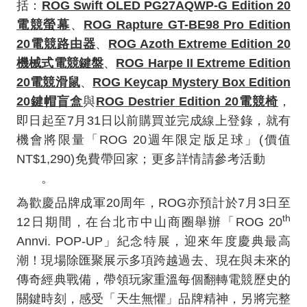
括：
ROG Swift OLED PG27AQWP-G Edition 20
電競螢幕
、
ROG Rapture GT-BE98 Pro Edition
20
電競路由器
、
ROG Azoth Extreme Edition 20
機械式電競鍵盤
、
ROG Harpe II Extreme Edition
20
電競滑鼠
、
ROG Keycap Mystery Box Edition
20
鍵帽盲盒
與
ROG Destrier Edition 20
電競椅
，
即日起至
7
月
31
日以前購買並完成線上登錄，就有
機會將限量「
ROG 20
週年限定版足球」
(
價值
NT$1,290)
免費帶回家；更多詳情請參考活動
官方
網站
。
為歡慶品牌成軍
20
周年，
ROG
亦預計於
7
月
3
日至
th
12
日期間，在台北市中山商圈舉辦「
ROG 20
Annvi. POP-UP
」紀念特展，迎來年度慶典最高
潮！現場除匯聚展示多項跨越過去、現在與未來的
傳奇經典戰備，帶領玩家重溫每個翻轉電競歷史的
關鍵時刻，感受「天生無懼」品牌精神，另將完整