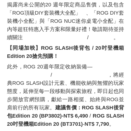
揭露尚未公開的
20
週年限定商品售價，以及包含
「
ROG
頂級
DIY
套裝機大全配」
、「
ROG DIY
套
[1]
裝機小全配」與「
ROG NUC
迷你桌電小全配」在
內等超狂特惠入手方案和限量好禮！敬請期待並持
續關注
ROG Facebook官方粉絲團
/
Instagram
。
【同場加映】
ROG SLASH
後背包
/ 20
吋登機箱
Edition 20
搶先預購！
此外，
ROG 20
週年限定收納裝備
—
ROG SLASH
後背包Edition 20
/
20吋登機箱Edition 20
，將經
典
ROG SLASH
設計元素、機能收納與無懼的玩家
態度，延伸至每一段移動與探索旅程，即日起也同
步開放官網預購，獻給一路相挺、始終與
ROG
並
肩前行的所有玩家。
建議售價：
ROG SLASH
後背
包
Edition 20 (BP3802)-NT$ 6,490
/
ROG SLASH
20
吋登機箱
Edition 20 (BT3701)
-
NT$ 7,790
。