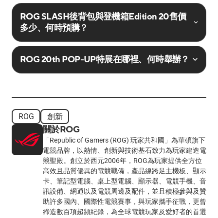
ROG SLASH後背包與登機箱Edition 20售價
多少、何時預購？
ROG 20th POP-UP特展在哪裡、何時舉辦？
ROG
創新
關於ROG
「Republic of Gamers (ROG) 玩家共和國」為華碩旗下
電競品牌，以熱情、創新與技術基石致力為玩家建造電
競聖殿。創立於西元2006年，ROG為玩家提供全方位
高效且品質優異的電競戰備，產品線跨足主機板、顯示
卡、筆記型電腦、桌上型電腦、顯示器、電競手機、音
訊設備、網通以及電競周邊及配件，並且積極參與及贊
助許多國內、國際性電競賽事，與玩家攜手征戰，更曾
締造數百項超頻紀錄，為全球電競玩家及愛好者的首選