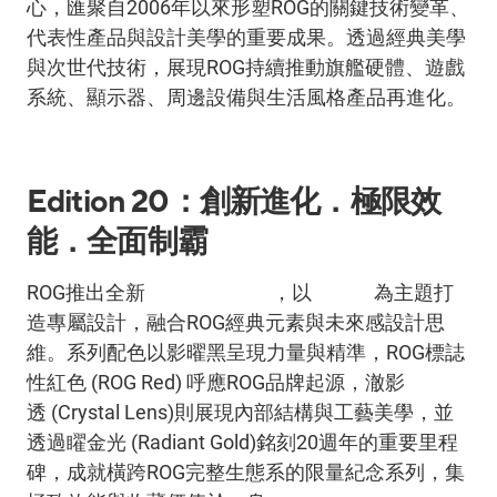
心，匯聚自
2006
年以來形塑
ROG
的關鍵技術變革、
代表性產品與設計美學的重要成果。透過經典美學
與次世代技術，展現
ROG
持續推動旗艦硬體、遊戲
系統、顯示器、周邊設備與生活風格產品再進化。
Edition 20
：創新進化．極限效
能．全面制霸
ROG
推出全新
Edition 20
系列
，以
20
週年
為主題打
造專屬設計，融合
ROG
經典元素與未來感設計思
維。系列配色以影曜黑呈現力量與精準，
ROG
標誌
性紅色
(ROG Red)
呼應
ROG
品牌起源，澈影
透
(Crystal Lens)
則展現內部結構與工藝美學，並
透過矅金光
(Radiant Gold)
銘刻
20
週年的重要里程
碑，成就橫跨
ROG
完整生態系的限量紀念系列，集