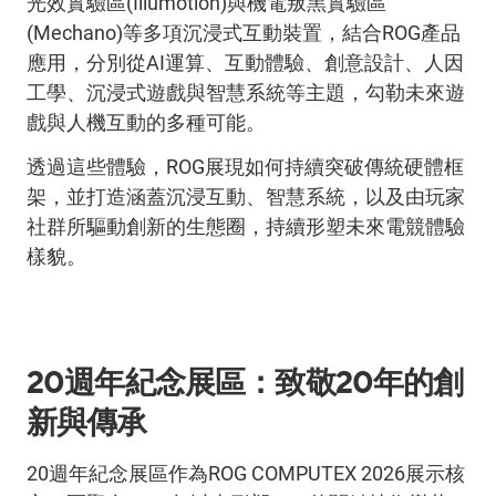
光效實驗區
(Illumotion)
與機電叛黑實驗區
(Mechano)
等多項沉浸式互動裝置，結合
ROG
產品
應用，分別從
AI
運算、互動體驗、創意設計、人因
工學、沉浸式遊戲與智慧系統等主題，勾勒未來遊
戲與人機互動的多種可能。
透過這些體驗，
ROG
展現如何持續突破傳統硬體框
架，並打造涵蓋沉浸互動、智慧系統，以及由玩家
社群所驅動創新的生態圈，持續形塑未來電競體驗
樣貌。
20
週年紀念展區：致敬
20
年的創
新與傳承
20
週年紀念展區作為
ROG COMPUTEX 2026
展示核