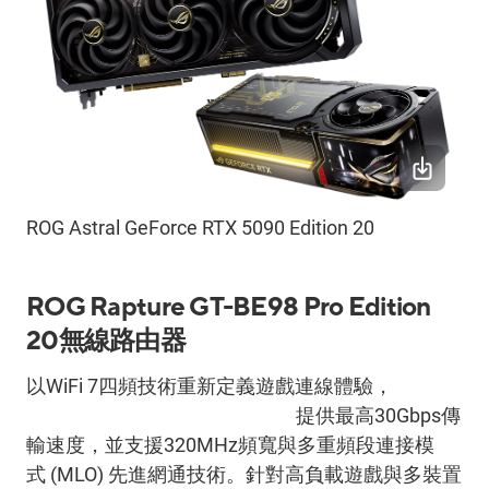
ROG Astral GeForce RTX 5090 Edition 20
ROG Rapture GT-BE98 Pro Edition
20
無線路由器
以
WiFi 7
四頻技術重新定義遊戲連線體驗，
ROG
Rapture GT-BE98 Pro Edition 20
提供最高
30Gbps
傳
輸速度，並支援
320MHz
頻寬與多重頻段連接模
式
(MLO)
先進網通技術。針對高負載遊戲與多裝置