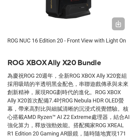
ROG NUC 16 Edition 20 - Front View with Light On
ROG XBOX Ally X20 Bundle
為慶祝
ROG 20
週年，全新
ROG XBOX Ally X20
套組
採用吸睛的半透明黑金配色，串聯遊戲傳承與未來
創新精神，展現
ROG
劃時代的進化。
ROG XBOX
Ally X20
首次配備
7.4
吋
ROG Nebula HDR OLED
螢
幕，帶來高對比與細膩清晰的沉浸式視覺體驗。核
心搭載
AMD Ryzen™ AI Z2 Extreme
處理器，結合
AI
強化算力，釋放強勁效能。搭配獨家
ROG XREAL
R1 Edition 20 Gaming AR
眼鏡，隨時隨地實現
171