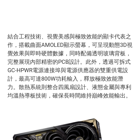
ROG Astral GeForce RTX 5090
Edition 20
顯示卡
結合工程技術、視覺美感與極致效能的顯卡代表之
作，搭載曲面
AMOLED
顯示螢幕，可呈現動態
3D
視
覺效果與即時硬體數據，同時配備透明玻璃背板，
完整展現內部精密的
PCB
設計。此外，透過可拆式
GC-HPWR
電源連接埠與電源供應器的雙重供電設
計，最高可達
800W
功耗輸入，釋放極致效能潛
力。散熱系統則整合四風扇設計、液態金屬與專利
均溫熱導板技術，確保長時間維持巔峰效能輸出。