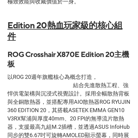
極致效能與收藏價值於一身。
Edition 20
熱血玩家級的核心組
件
ROG Crosshair X870E Edition 20
主機
板
以
ROG 20
週年旗艦核心為概念打造，
ROG
Crosshair X870E Edition 20
結合先進散熱工程、強
悍供電架構與沉浸式視覺設計。採用全幅散熱背板
與全銅散熱器，並搭配專用
AIO
散熱器
ROG RYUJIN
360 EDITION 20
，其搭載
ASETEK EMMA GEN10
V3RX
幫浦與厚度
40mm
、
20 FPI
的無導流片散熱
器，支援最高九組
M.2
插槽，並透過
ASUS InfoHub
同步的雙
6.67
吋可旋轉
AMOLED
顯示螢幕，同時展