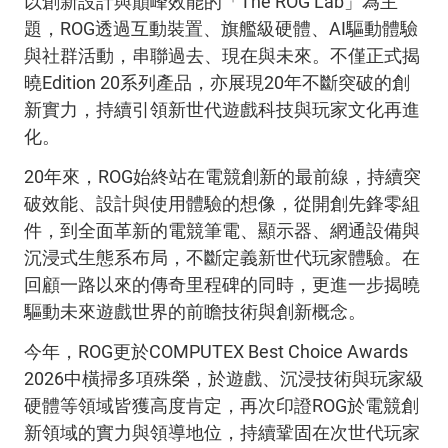
以創新設計與巔峰效能的「
The ROG Lab
」為主
題，
ROG
透過互動裝置、旗艦級硬體、
AI
驅動體驗
與社群活動，串聯過去、現在與未來。不僅正式揭
曉
Edition 20
系列產品，亦展現
20
年不斷突破的創
新實力，持續引領新世代遊戲科技與玩家文化再進
化。
20
年來，
ROG
始終站在電競創新的最前線，持續突
破效能、設計與使用體驗的想像，從開創先鋒零組
件，到全面革新的電競筆電、顯示器、網通設備與
沉浸式生態系布局，不斷定義新世代玩家體驗。在
回顧一路以來的傳奇里程碑的同時，更進一步揭曉
驅動未來遊戲世界的前瞻技術與創新概念。
今年，
ROG
更於
COMPUTEX Best Choice Awards
2026
中橫掃多項殊榮，於遊戲、沉浸技術與玩家級
硬體等領域皆獲高度肯定，再次印證
ROG
於電競創
新領域的實力與領導地位，持續鞏固在次世代玩家