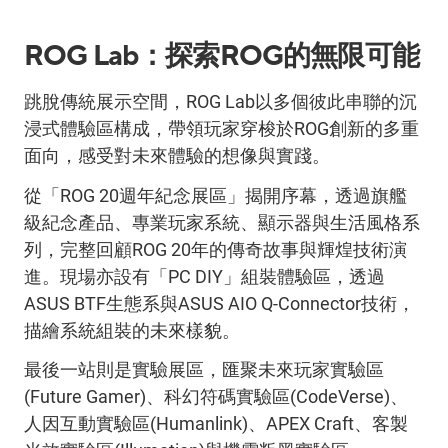
ROG Lab
：探索
ROG
的無限可能
跳脫傳統展示空間，
ROG Lab
以多個彼此串聯的沉
浸式體驗區構成，帶領玩家穿梭於
ROG
創新的多重
面向，感受對未來體驗的想像與實踐。
從「
ROG 20
週年紀念展區」揭開序幕，透過旗艦
級紀念產品、專業玩家系統、顯示器與生活風格系
列，完整回顧
ROG 20
年的傳奇故事與輝煌技術演
進。現場亦設有「
PC DIY
」組裝體驗區，透過
ASUS BTF
生態系與
ASUS AIO Q-Connector
技術，
描繪系統組裝的未來樣貌。
最後一站則是實驗展區，匯聚未來玩家實驗區
(Future Gamer)
、科幻符碼實驗區
(CodeVerse)
、
人因互動實驗區
(Humanlink)
、
APEX Craft
、客製