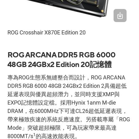
ROG Crosshair X870E Edition 20
ROG ARCANA DDR5 RGB 6000
48GB 24GBx2 Edition 20
記憶體
專為
ROG
生態系無縫整合而設計，
ROG ARCANA
DDR5 RGB 6000 48GB 24GBx2 Edition 2
具備超低
延遲表現與優異超頻潛力，並同時支援
XMP
與
EXPO
記憶體設定檔。採用
Hynix 1anm M-die
DRAM
，在
6000MHz
下可達
CL26
超低延遲表現，
帶來極致疾速的系統反應速度。另搭載專屬「
ROG
Mode
」突破超頻極限，可為玩家帶來最高達
1
8000MT/s
的高速效能表現。