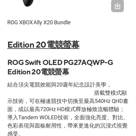
ROG XBOX Ally X20 Bundle
Edition 20
電競螢幕
ROG Swift OLED PG27AQWP-G
Edition 20
電競螢幕
結合頂尖電競效能與
20
週年紀念設計美學，
ROG
Swift OLED PG27AQWP-G Edition 20
搭載雙模式顯
示技術，可在極速競技中切換至最高
540Hz QHD
畫
面，或以最高
720Hz HD
模式釋放極致流暢體驗；
導入
Tandem WOLED
技術，全面強化亮度、對比、
色彩表現與面板耐用性，帶來更進化的沉浸式視覺
感受。