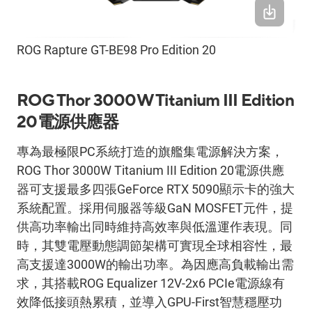
ROG Rapture GT-BE98 Pro Edition 20
ROG Thor 3000W Titanium III Edition
20
電源供應器
專為最極限
PC
系統打造的旗艦集電源解決方案，
ROG Thor 3000W Titanium III Edition 20
電源供應
器可支援最多四張
GeForce RTX 5090
顯示卡的強大
系統配置。採用伺服器等級
GaN MOSFET
元件，提
供高功率輸出同時維持高效率與低溫運作表現。同
時，其雙電壓動態調節架構可實現全球相容性，最
高支援達
3000W
的輸出功率。為因應高負載輸出需
求，其搭載
ROG Equalizer 12V-2x6 PCIe
電源線有
效降低接頭熱累積，並導入
GPU-First
智慧穩壓功