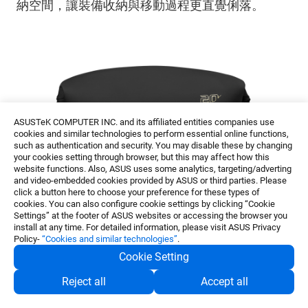
納空間，讓裝備收納與移動過程更直覺俐落。
ASUSTeK COMPUTER INC. and its affiliated entities companies use
cookies and similar technologies to perform essential online functions,
such as authentication and security. You may disable these by changing
your cookies setting through browser, but this may affect how this
website functions. Also, ASUS uses some analytics, targeting/adverting
and video-embedded cookies provided by ASUS or third parties. Please
click a button here to choose your preference for these types of
cookies. You can also configure cookie settings by clicking “Cookie
Settings” at the footer of ASUS websites or accessing the browser you
install at any time. For detailed information, please visit ASUS Privacy
Policy-
“Cookies and similar technologies”
.
Cookie Setting
Reject all
Accept all