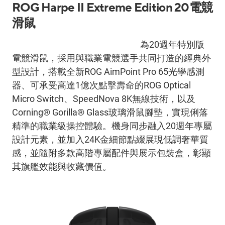
ROG Harpe II Extreme Edition 20
電競
滑鼠
ROG Harpe II Extreme Edition 20
為
20
週年特別版
電競滑鼠，採用與職業電競選手共同打造的經典外
型設計，搭載全新
ROG AimPoint Pro 65
光學感測
器、可承受高達
1
億次點擊壽命的
ROG Optical
Micro Switch
、
SpeedNova 8K
無線技術，以及
Corning® Gorilla® Glass
玻璃滑鼠腳墊，實現俐落
精準的職業級操控體驗。機身同步融入
20
週年專屬
設計元素，並加入
24K
金細節點綴展現低調奢華質
感，並隨附多款高階專屬配件與展示包裝盒，彰顯
其旗艦效能與收藏價值。