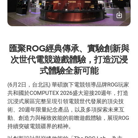
匯聚
ROG
經典傳承、實驗創新與
次世代電競遊戲體驗，打造沉浸
式體驗全新可能
(6
月
2
日，台北訊
)
華碩旗下電競領導品牌
ROG
玩家
共和國於
COMPUTEX 2026
盛大迎接
20
週年，打造
沉浸式展區完整呈現引領電競世代發展的頂尖技
術、
20
週年限量紀念產品，以及多項探索未來互
動、創造力與極致效能的前瞻遊戲體驗，展現
ROG
持續突破電競疆界的精神。