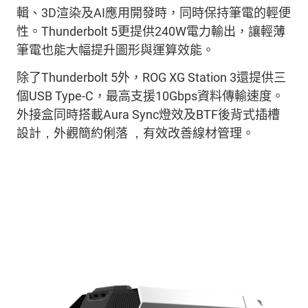
輯、
3D
渲染及
AI
應用開發時，同時
保持筆電的
輕便
性。
Thunderbolt 5
更提供
240W
電力輸出，讓
輕薄
筆電也
能大幅提升圖形與運算效能。
除了
Thunderbolt 5
外，
ROG XG Station 3
還提供三
個
USB Type-C
，最高支援
10Gbps
資料傳輸速度
。
外接盒
同時搭載
Aura Sync
燈效及
BTF
後背
式插槽
設計
，
外觀簡約
俐
落
，
有效
改善線材管理。