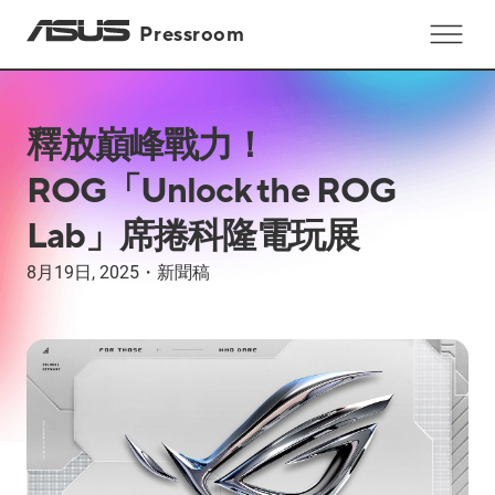
Pressroom
釋放巔峰戰力！
ROG「Unlock the ROG
Lab」席捲科隆電玩展
8月19日, 2025
・
新聞稿