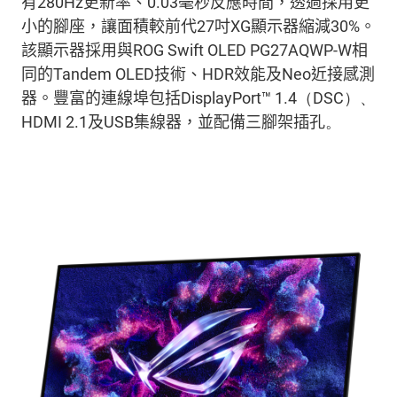
有
280Hz
更新率、
0.03
毫秒反應時間，透過採用
更
小的腳座
，讓
面積
較前代
27
吋
XG
顯示器縮減
30%
。
該顯示器採用與
ROG Swift OLED PG27AQWP-W
相
同的
Tandem OLED
技術、
HDR
效能及
Neo
近接感
測
器。豐富的連線
埠
包
括
DisplayPort™ 1.4
（
DSC
）、
HDMI 2.1
及
USB
集線器，並配備
三腳架插孔
。