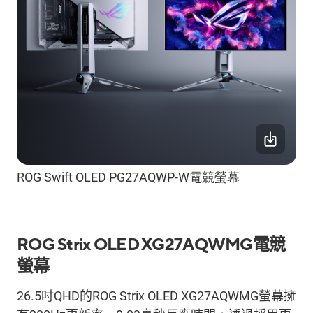
ROG Swift OLED PG27AQWP-W電競螢幕
ROG
Strix
OLED XG27AQWMG
電競
螢幕
26.5
吋
QHD
的
ROG
Strix
OLED XG27AQWMG
螢幕擁