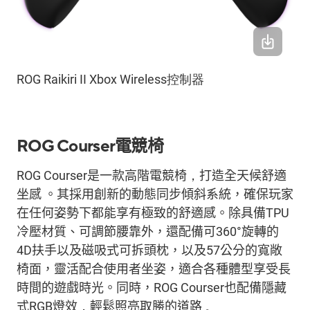
ROG Raikiri II Xbox Wireless控制器
ROG Courser
電競椅
ROG Courser
是一款高階
電競椅
，
打造全天候
舒適
坐感
。其採用創新的動態同步傾斜系統，確保
玩家
在
任何姿勢下
都能享有
極致
的
舒適
感
。除具備
TPU
冷壓材質
、可
調節腰靠外
，還配備可
360°
旋轉的
4D
扶手
以及磁吸式可拆頭
枕，
以及
5
7
公分
的
寬敞
椅
面，靈活配合使用者坐姿，
適合各種體型
享受
長
時間的遊戲時光。
同時，
ROG Courser
也配備隱藏
式
RGB
燈效
，
輕鬆照亮取勝的道路
。