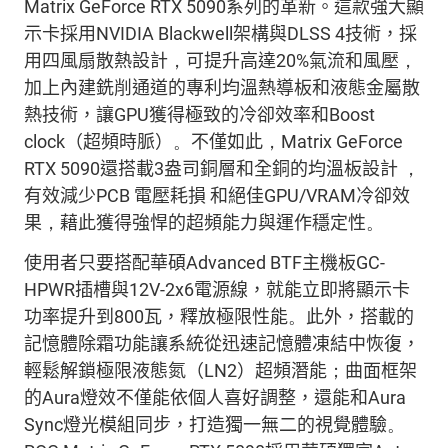
Matrix GeForce RTX 5090
系列
的
革新。
這款強大顯
示卡採用
NVIDIA Blackwell
架構與
DLSS 4
技術，
採
用
四風扇
散熱
設計
，
可提升
高達
20%
氣流和風壓
，
加上內建
銑
削通道的專利均溫熱導板
和液態金屬散
熱技術，
讓
GPU
獲得
極致
的
冷卻效率和
Boost
clock
（超頻時脈）
。
不僅如此
，
Matrix GeForce
RTX 5090
還搭載
3
盎司銅層
和
全銅的
均溫板
設計
，
有效減少
PCB
電壓耗損
和絕佳
GPU/VRAM
冷卻效
果
，
藉此
獲得
強悍的
超頻能力與
運作
穩定性
。
使用者
只要搭配
華碩
Advanced BTF
主機板
GC-
HPWR
插槽與
12V-2x6
電
源
線，
就能
立即
將
顯示卡
功率提升到
800
瓦
，釋放極限性能
。
此外，
搭載的
記憶體除霜功能
讓
系統從
迅速
記憶體凍結中恢復，
輕鬆
解鎖極限液態氮（
LN2
）超頻潛能
；
曲面框架
的
Aura
燈效
不僅
能
依個人喜好調整，
還
能和
Aura
Sync
燈光模組同步
，打造獨一無二的視覺體驗
。