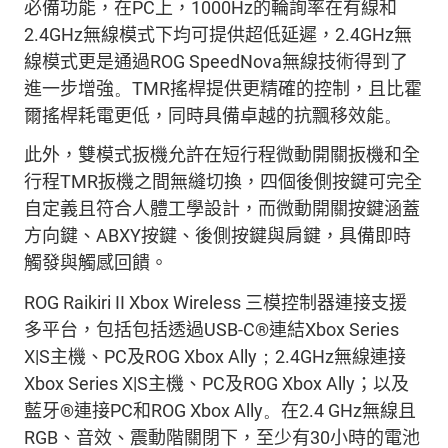
必備功能，
在
PC
上，
1000Hz
的輪
詢
率在有線和
2.4GHz
無線模式下均可提供超低延遲，
2.4GHz
無
線模式更是通過
ROG
SpeedNova
無線技術得到了
進一步增強
。
TMR
搖桿提供更精確的控制，
且比霍
爾
搖桿耗
電更低，同時具備卓越的抗
飄移效能
。
此外，
雙模式扳機允許在短行程微動開關扳機和全
行程
TMR
扳機之間無縫切換
，四個後
側
按鍵可完
全
自定義
且符合人體工學設計，
而
微動開關按鍵涵蓋
方向鍵、
ABXY
按鍵、後
側
按鍵
與肩鍵
，具備即時
觸發與觸感回饋。
ROG
Raikiri
II
Xbox Wireless
三模
控制器
連接支援
多平台，
包括
包括
透過
USB-C®
連結
Xbox Series
X|S
主機、
PC
及
ROG Xbox Ally
；
2.4GHz
無線連接
Xbox Series X|S
主機、
PC
及
ROG Xbox Ally
；以及
藍牙
®
連接
PC
和
ROG Xbox Ally
。
在
2.4 GHz
無線且
RGB
、音效、震動階關閉下，至少有
30
小時的電池