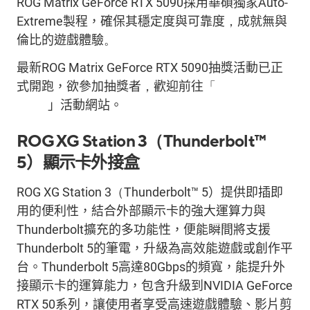
ROG Matrix GeForce RTX 5090
採用華碩獨家
Auto-
Extreme
製程，確保其穩定度與可靠度
，
成就無與
倫比
的
遊戲體驗
。
最新
ROG Matrix GeForce RTX 5090
抽獎
活動
已正
式開跑
，欲參加抽獎
者
，
歡迎
前往
「
Cheers to 30
Years
」活動網站。
ROG XG Station 3
（
Thunderbolt™
5
）顯示卡外接盒
ROG XG Station 3
（
Thunderbolt™ 5
）提供即插即
用的便利性，結合外部顯示卡的強大運算力與
Thunderbolt
擴充的多功能性，便能瞬間將支援
Thunderbolt 5
的筆電，升級為高效能遊戲或創作平
台。
Thunderbolt 5
高達
80Gbps
的頻寬，能提升外
接顯示卡的運算能力，包含升級到
NVIDIA GeForce
RTX 50
系列，讓使用者享受高速遊戲體驗、影片剪