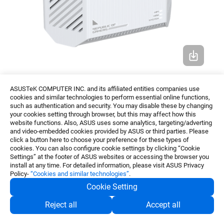
ROG Strix GS-BE7200電競路由器
ASUSTeK COMPUTER INC. and its affiliated entities companies use
cookies and similar technologies to perform essential online functions,
such as authentication and security. You may disable these by changing
your cookies setting through browser, but this may affect how this
website functions. Also, ASUS uses some analytics, targeting/adverting
ROG x
初音未來特別
版
and video-embedded cookies provided by ASUS or third parties. Please
click a button here to choose your preference for these types of
cookies. You can also configure cookie settings by clicking “Cookie
ROG
持續與全球知名虛擬
歌姬「初音
未來
Settings” at the footer of ASUS websites or accessing the browser you
install at any time. For detailed information, please visit ASUS Privacy
(Hatsune
Miku )
」合作，推出
一
整套融合
ROG
科
Policy-
“Cookies and similar technologies”
.
幻美學，
與初音未來
標誌性的「蒼綠」與「粉紅」
Cookie Setting
配色裝備。不僅
融合初音未來
的經典風格，
更
兼具
Reject all
Accept all
ROG
的卓越效能、頂尖品質與多功能性，輕鬆
滿足
電競與
日常需求。其堅強陣容涵蓋：主機板、顯示