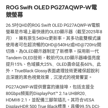
ROG Swift OLED PG27AQWP-W
電
競螢幕
26.5
吋
QHD
的
ROG Swift OLED PG27AQWP-W
電競
螢幕
是市場上最
快
速
的
OLED
顯示器（截至
2025
年
8
月），擁有原生
540Hz
更新率，其多功能雙模式讓
使用者可在超流暢的
QHD@540Hz
或
HD@720Hz
間
切換，為
OLED
顯示器制定了新標準。採用新一代
Tandem OLED
技術，較前代
OLED
顯示器峰值亮度
提升
15%
、色域擴大
25%
、
OLED
壽命延長
60%
。
此
外，
TrueBlack
Glossy
表面處理技術更確保超銳利
且深邃的黑色視覺效果
，
沉浸式的視覺
饗宴。
PG27AQWP-W
提供豐富的連接埠，包括支援全
80Gbps
頻寬的
DisplayPort™ 2.1a UHBR20
、
HDMI® 2.1
，並配備三腳
架插孔
。其符合
VESA
DisplayHDR
500 True Black
標準，具備
99.5% DCI-