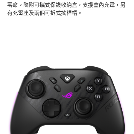
壽命。
隨附可攜式保護收納盒，支援盒內充電，另
有充電座及兩個可拆
式
搖桿帽。