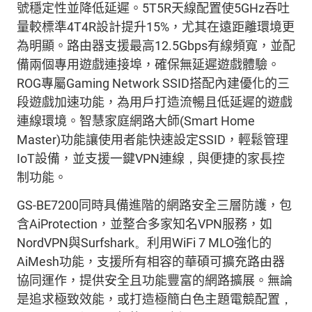
號穩定性並降低延遲。
5T5R
天線配置使
5G
Hz
吞吐
量較標準
4T4R
設計提升
15%
，尤其在遠距離環境更
為明顯。路由器支援最高
12.5Gbps
有線頻寬，並配
備兩個專用遊戲
連接
埠，確保無延遲遊戲體驗。
ROG
專屬
Gaming Network
SSID
搭配
內建
優化的三
段
遊戲加速
功能
，為用戶打造流暢且低延遲的遊戲
連線環境。
智
慧家庭網路大師
(Smart Home
Master)
功能讓使用者能快速設定
SSID
，輕鬆管理
IoT
設備，並支援
一
鍵
VPN
連線
，
與便捷的家長
控
制功能。
GS-BE7200
同時具備
進階的網路安全三層防護，包
含
AiProtection
，並
整合多家
知名
VPN
服務，如
NordVPN
與
Surfshark
。
利用
WiFi
7 MLO
強化的
AiMesh
功能
，支援
所有相容的華碩可擴充路由器
協同運作，提供安全且功能豐富的網路擴展
。無論
是追求極致
效能
，或打造
極
簡白色
主題
電競配置
，