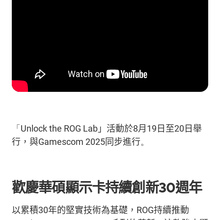
「
Unlock the ROG Lab
」活動於
8
月
19
日至
20
日舉
行，與
Gamescom 2025
同
步進行
。
歡慶華碩顯示卡持續創新
30
週年
以
累積
30
年
的堅實
技術為基礎，
ROG
持續推動