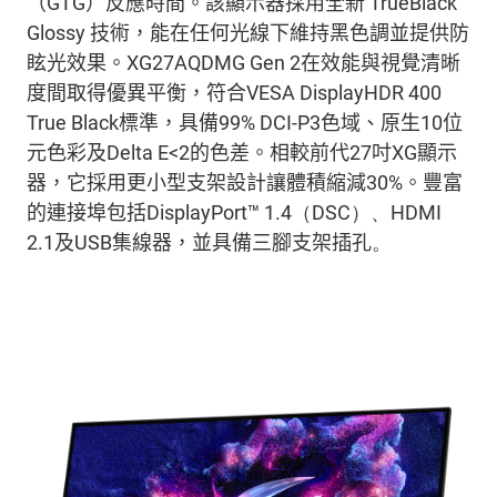
（
GTG
）反應時間。該顯示器採用全新
TrueBlack
Glossy
技術，
能在任何光線下維持黑色調並提供防
眩
光效果。
XG27AQDMG Gen 2
在效能與視覺清晰
度間取得優異平衡，符合
VESA
DisplayHDR
400
True Black
標準，具備
99% DCI-P3
色域、原生
10
位
元色彩及
Delta E<2
的色差。相較前代
27
吋
XG
顯示
器，它採用更小型支架設計讓體積縮減
30%
。豐富
的
連接
埠
包括
DisplayPort™ 1.4
（
DSC
）、
HDMI
2.1
及
USB
集線器，並具備三腳支架
插孔
。