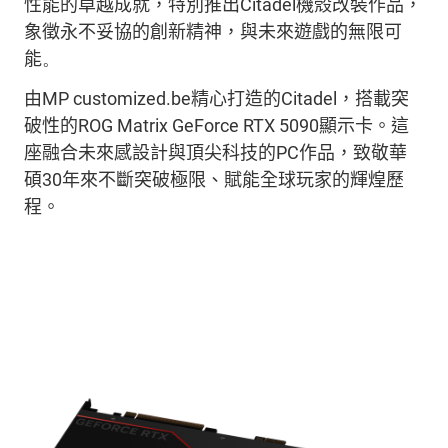
性能的卓越成就，
特別
推出
Citadel
機殼改裝
作品
，
象
徵永不妥協的
創新精神，
與
未來
遊戲
的
無限可
能
。
由
MP customized.be
精心
打造的
Citadel
，搭載突
破性的
ROG Matrix GeForce RTX 5090
顯示卡。
這
座融合未來感設計與頂尖科技的
PC
作品
，致敬華
碩
30
年來不斷突破極限、
賦能全球
玩家的輝煌歷
程。