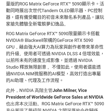
量版的
ROG Matrix GeForce RTX™ 5090
顯示卡。
活
動
同
時
展出
次世代
Tandem OLED
顯示器、
PC
控制
器，還有備受矚目
的初音未來
聯名系列產品
，讓玩
家搶先
體驗
全新電競夢幻
逸品
。
ROG Matrix GeForce RTX™ 5090
限量
顯示卡
搭載
NVIDIA® Blackwell
架構的
GeForce RTX 5090
GPU
，
藉由
強大
AI
算力
為玩家與創作者帶來
革命性
的
升級
。
使用者可透過
NVIDIA DLSS 4
倍增效能，
以前所未有的速度生成影像，並透過
NVIDIA
Studio
釋放無限創意
。
不僅如此，使用者
還
能透
過
NVIDIA NIM
微服務的
AI
模型，高效打造
出
專屬
的
AI
助理、代理及工作流程。
此外，NVIDIA 高階主管
John Milner, Vice
President of Worldwide GeForce Sales at NVIDIA
也出席本次活動。ROG Matrix GeForce RTX™ 5090
充分展現了華碩與 NVIDIA 之間深厚的合作關係，