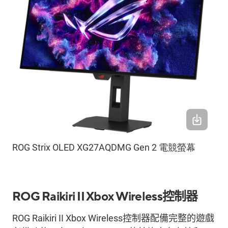
ROG Strix OLED XG27AQDMG Gen 2 電競螢幕
ROG
Raikiri
II Xbox
Wireless
控制器
ROG
Raikiri
II Xbox
Wireless
控制器配備完整的遊戲