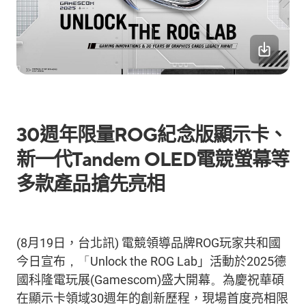
30
週
年
限量
ROG
紀念版顯示卡、
新一代
Tandem OLED
電競螢幕
等
多款
產品搶先亮相
(8
月
19
日，台北訊
)
電競
領導
品牌
ROG
玩家共和國
今日
宣布
，
「
Unlock the ROG Lab
」活動於
202
5
德
國科隆電玩展
(Gamescom)
盛大
開幕
。
為慶祝
華碩
在顯示卡領域
30
週年
的創新歷程
，現場
首度亮相
限