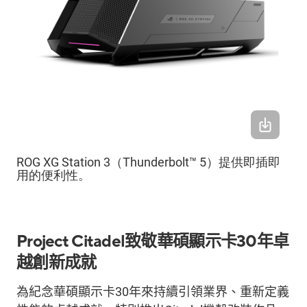
ROG XG Station 3（Thunderbolt™ 5）提供即插即
用的便利性。
Project
Citadel
致敬
華碩顯示卡
30
年卓
越
創新
成就
為
紀念
華碩
顯示卡
30
年
來持續引領業界、重新定義