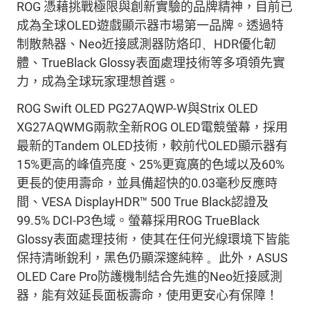
ROG
憑藉
挑戰極限與創新實驗的品牌精
神
，目前已
成為
全球
OLED
遊戲顯示器市場第一品牌。
透過
特
制散熱器、
Neo
近接感測器
防
烙印
、
HDR
優化韌
體、
TrueBlack
Glossy
表面處理技術
等
多項領先
實
力
，成為全球玩家
理想
首選。
ROG Swift OLED PG27AQWP-W
與
Strix
OLED
XG27AQWMG
兩款全新
ROG OLED
電競螢幕
，採用
最新的
Tandem OLED
技術，較前代
OLED
顯示器有
15%
更高的峰值亮度、
25%
更寬廣的色域以及
60%
更長的使用壽命，並具備超快的
0.03
毫秒反應時
間、
VESA
DisplayHDR
™ 500 True Black
認證及
99.5% DCI-P3
色域。螢幕採用
ROG
TrueBlack
Glossy
表面處理技術，使其在任何光線
環境下
皆能
保持清晰
銳利，
黑色仍顯深邃純粹
。
此外，
ASUS
OLED Care Pro
防護機制結合先進的
Neo
近接感
測
器，
能
有效延長面板壽命
，使用更安心有保障！