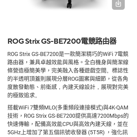
ROG
Strix
GS-BE7200
電競路
由器
ROG
Strix
GS-BE7200
是一款
簡潔精巧
的
WiFi
7
電競
路
由器，兼具卓越
效能
與風格。全白機身與簡潔線
條營造極簡美學，完美融入各種遊戲空間
。
標誌性
的半透明頂蓋
則
展現分層
ROG
圖案與細節，從各角
度散發動
態
、前衛感
，
內建天線設計
，
展現對
完美
的
極致追求
。
搭載
WiFi
7
雙頻
MLO
(
多重頻段連接模式
)
與
4K-QAM
技術，
ROG
Strix
GS-BE7200
提供
高達
7200Mbps
的
快
速傳輸，配備高效能
CPU
與高效
內建
天線，並
在
5GHz
上增加了第五
個
訊號收發器
(5T5R)
，強化訊