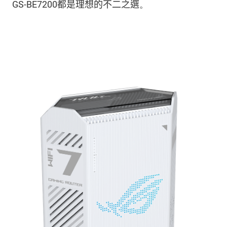
GS-BE7200
都是理想
的
不
二之選
。