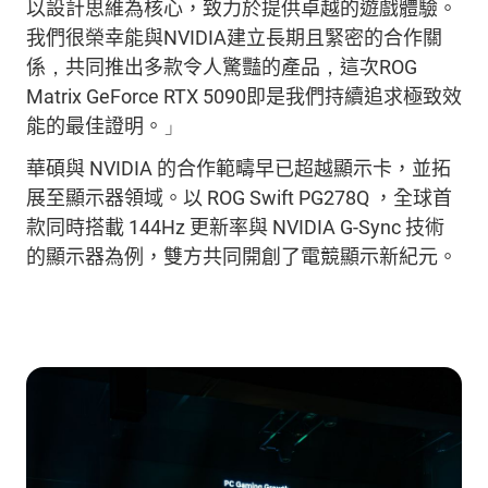
以設計思維為核心，致力
於
提供卓越的遊戲體驗。
我們很
榮幸
能與
NVIDIA
建立長期且緊密的合作關
係
，
共同推出多款
令人驚豔的產品
，
這
次
ROG
Matrix GeForce RTX 5090
即
是
我們持續
追求極致效
能的最佳證明。
」
華碩與
NVIDIA
的合作範疇早已超越顯示卡，並拓
展至顯示器領域。以
ROG Swift PG278Q
，全球首
款同時搭載
144Hz
更新率與
NVIDIA G-Sync
技術
的顯示器為例，雙方
共同開創
了電競顯示
新紀元。