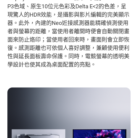
P3
色域、原生
10
位元色彩及
Delta E<2
的色差，呈
現驚人的
HDR
效能，是攝影與影片編輯的完美顯示
器。
此外，
內建的
Neo
近接感
測器能精確偵測使用
者與螢幕的距離，當使用者離開時便會自動關閉畫
面來防止烙印；當使用者回來時，畫面則會立即恢
復。
感
測距離也可依個人喜好調整，兼顧使用便利
性與延長面板壽命保護。同時，
電競螢幕
的透明美
學設計也使其成為桌面配置的亮點。