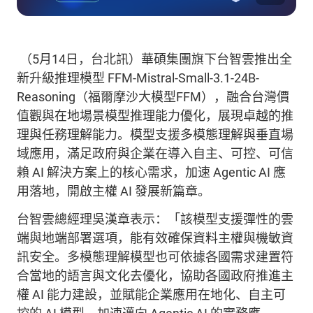
（
5
月
14
日，台北訊）華碩集團旗下台智雲推出全
新升級推理模型
FFM-Mistral-Small-3.1-24B-
Reasoning
（福爾摩沙大模型
FFM
），融合台灣價
值觀與在地場景模型推理能力優化，展現卓越的推
理與任務理解能力。模型支援多模態理解與垂直場
域應用，滿足政府與企業在導入自主、可控、可信
賴
AI
解決方案上的核心需求，加速
Agentic AI
應
用落地，開啟主權
AI
發展新篇章。
台智雲總經理吳漢章表示：「該模型支援彈性的雲
端與地端部署選項，能有效確保資料主權與機敏資
訊安全。多模態理解模型也可依據各國需求建置符
合當地的語言與文化去優化，協助各國政府推進主
權
AI
能力建設，並賦能企業應用在地化、自主可