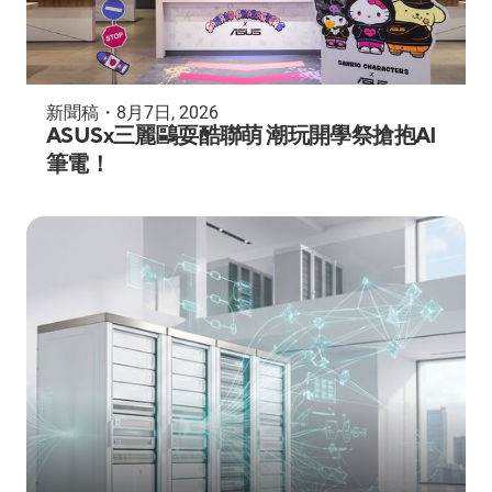
新聞稿
・
8月7日, 2026
ASUSx三麗鷗耍酷聯萌 潮玩開學祭搶抱AI
筆電！