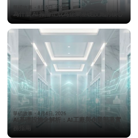
華碩故事
・
8月5日, 2026
為什麼 AI 推論正成為企業基礎設施的核心
華碩故事
・
8月4日, 2026
AI基礎設施全解析：AI工廠與企業部署實
務指南