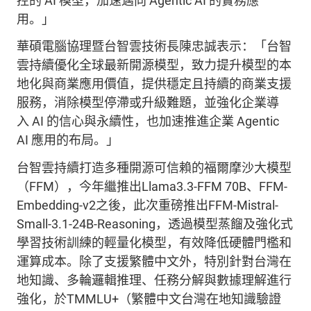
控的
AI
模型，加速邁向
Agentic AI
的實務應
用。」
華碩電腦協理暨台智雲技術長陳忠誠表示：「台智
雲持續優化全球最新開源模型，致力提升模型的本
地化與商業應用價值，提供穩定且持續的商業支援
服務，消除模型停滯或升級難題，並強化企業導
入
AI
的信心與永續性，也加速推進企業
Agentic
AI
應用的布局。」
台智雲持續打造多種開源可信賴的福爾摩沙大模型
（
FFM
），今年繼推出
Llama3.3-FFM 70B
、
FFM-
Embedding-v2
之後，此次重磅推出
FFM-Mistral-
Small-3.1-24B-Reasoning
，透過模型蒸餾及強化式
學習技術訓練的輕量化模型，有效降低硬體門檻和
運算成本。除了支援繁體中文外，特別針對台灣在
地知識、多輪邏輯推理、任務分解與數據理解進行
強化，於
TMMLU+
（繁體中文台灣在地知識驗證