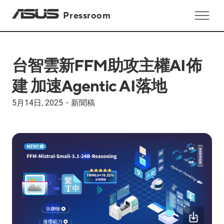
Pressroom
台智雲新FFM助攻主權AI佈
建 加速Agentic AI落地
5月14日, 2025
・
新聞稿