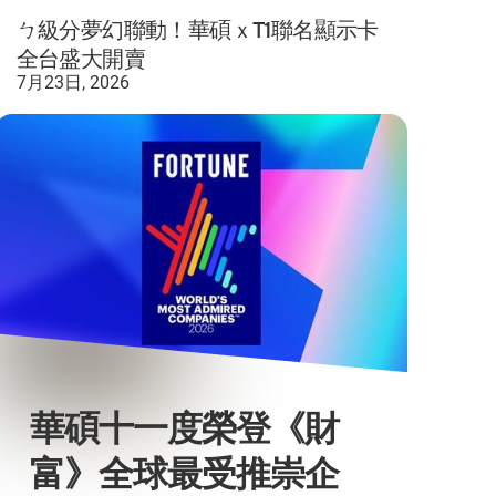
ㄅ級分夢幻聯動！華碩ｘT1聯名顯示卡
全台盛大開賣
7月23日, 2026
華碩十一度榮登《財
富》全球最受推崇企