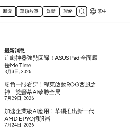
新聞
華碩故事
媒體
聯絡
繁中
最新消息
追劇神器強勢回歸！ASUS Pad 全面應
援Me Time
8月3日, 2026
勝負一眼看穿！程東啟動ROG西風之
神 雙螢幕AI致勝全局
7月29日, 2026
加速企業級AI應用！華碩推出新一代
AMD EPYC伺服器
7月24日, 2026