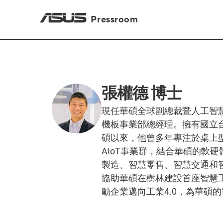
Pressroom
張權德 博士
現任華碩全球副總裁暨人工智慧物
機板事業部總經理。擁有國立台
碩以來，他曾多年專注於桌上型
AIoT事業群，結合華碩的軟
製造、智慧零售、智慧交通和智
協助華碩在樹林建設首座智慧
動企業邁向工業4.0，為華碩