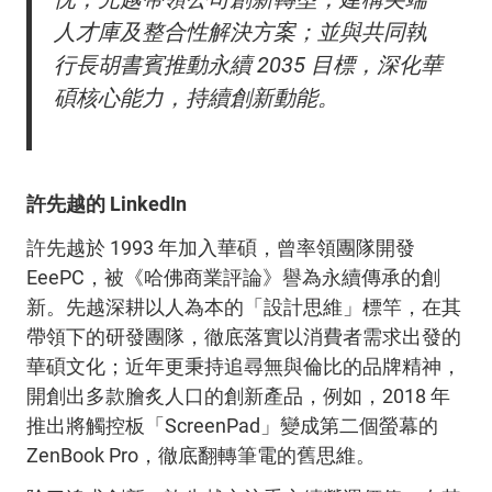
人才庫及整合性解決方案；並與共同執
行長胡書賓推動永續 2035 目標，深化華
碩核心能力，持續創新動能。
許先越的
LinkedIn
許先越於 1993 年加入華碩，曾率領團隊開發
EeePC，被《哈佛商業評論》譽為永續傳承的創
新。先越深耕以人為本的「設計思維」標竿，在其
帶領下的研發團隊，徹底落實以消費者需求出發的
華碩文化；近年更秉持追尋無與倫比的品牌精神，
開創出多款膾炙人口的創新產品，例如，2018 年
推出將觸控板「ScreenPad」變成第二個螢幕的
ZenBook Pro，徹底翻轉筆電的舊思維。