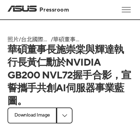
Pressroom
照片
/
台北國際電
/
華碩董事長
華碩董事長施崇棠與輝達執
腦展
施崇棠與輝
Computex
達執行長黃
行長黃仁勳於NVIDIA
2024
仁勳於
GB200 NVL72握手合影，宣
NVIDIA
GB200
誓攜手共創AI伺服器事業藍
NVL72握手
圖。
合影，宣誓
攜手共創AI
Download Image
伺服器事業
藍圖。