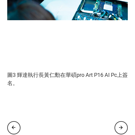
圖3 輝達執行長黃仁勳在華碩pro Art P16 AI Pc上簽
圖1 華碩董事長施崇棠與輝達執行長黃仁勳於
圖2 華碩董事長施崇棠(右四)、副董事長徐世昌(右
名。
nvidia G B200 Nv L72握手合影，宣誓攜手共創ai伺
三)、集團總裁曾鏘聲(左三)、共同執行長許先越
服器事業藍圖。
(左一)、營運長謝明傑(左二)、全球資深副總裁許
祐嘉(右二)、智慧物聯網共同總經理張權德(右一)
與輝達執行長黃仁勳(左四)合影。