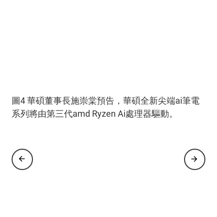
圖1 華碩董事長施崇棠擔任amd董事長暨執行長蘇
圖2 華碩董事長施崇棠於computex 2024 Amd 開幕
圖3 華碩董事長施崇棠強調華碩和amd為全方位的
圖4 華碩董事長施崇棠預告，華碩全新尖端ai筆電
姿丰博士於computex 2024開幕主題演講嘉賓。
主題演講時，揭示華碩正邁向令人雀躍的
合作夥伴關係，華碩於無所不在的ai世代中取得領
系列將由第三代amd Ryzen Ai處理器驅動。
''ubiquitous Ai. Incredible Possibilities'' 新時代。
先地位。