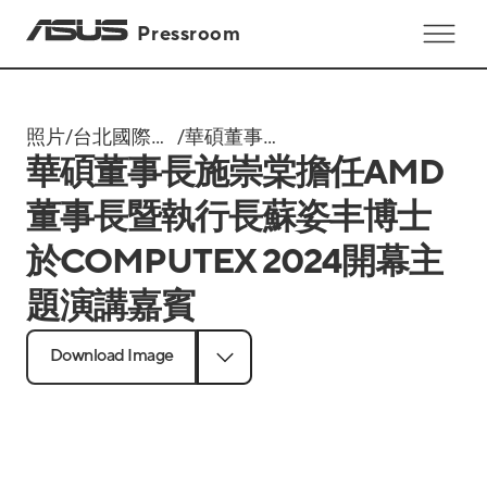
Pressroom
照片
/
台北國際電
/
華碩董事長
華碩董事長施崇棠擔任AMD
腦展
施崇棠擔任
Computex
AMD董事長
董事長暨執行長蘇姿丰博士
2024
暨執行長蘇
於COMPUTEX 2024開幕主
姿丰博士於
COMPUTEX
題演講嘉賓
2024開幕主
題演講嘉賓
Download Image