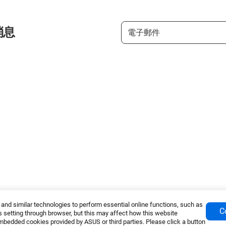
消息
nd similar technologies to perform essential online functions, such as
C
 setting through browser, but this may affect how this website
mbedded cookies provided by ASUS or third parties. Please click a button