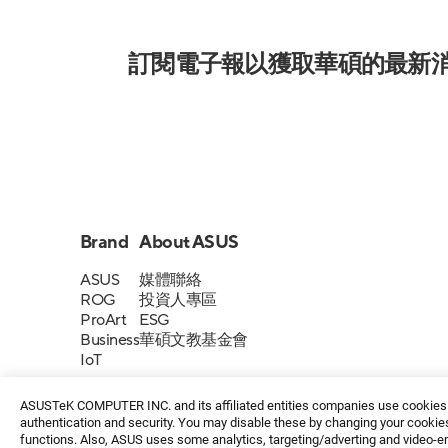
訂閱電子報以獲取華碩的最新
Brand
About ASUS
ASUS
媒體聯絡
ROG
投資人專區
ProArt
ESG
Business
華碩文教基金會
IoT
ASUSTeK COMPUTER INC. and its affiliated entities companies use cookies a
authentication and security. You may disable these by changing your cookies
functions. Also, ASUS uses some analytics, targeting/adverting and video-e