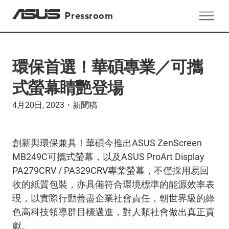
Pressroom
環保首選！華碩專業／可攜
式螢幕睛艷登場
4月20日, 2023
・
新聞稿
創新與環保兼具！華碩今推出ASUS ZenScreen
MB249C可攜式螢幕，以及ASUS ProArt Display
PA279CRV / PA329CRV專業螢幕，不僅採用易回
收的紙質包裝，亦具備符合環境標準的能源效率表
現，以實際行動善盡企業社會責任，朝世界級的綠
色高科技領導群目標邁進，對人類社會做出真正貢
獻。