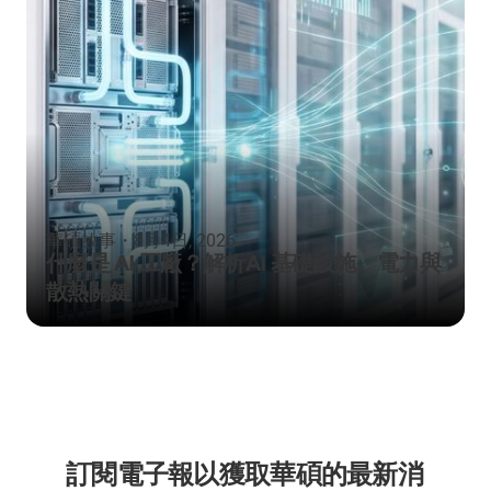
華碩故事
・
8月4日, 2026
什麼是 AI 工廠？解析AI 基礎設施、電力與
散熱關鍵
訂閱電子報以獲取華碩的最新消