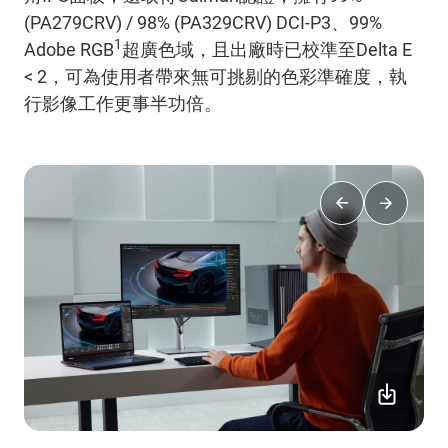
(PA279CRV) / 98% (PA329CRV) DCI-P3、99%
1
Adobe RGB
超廣色域，且出廠時已校準至Delta E
< 2，可為使用者帶來無可挑剔的色彩準確度，執
行影像工作更事半功倍。