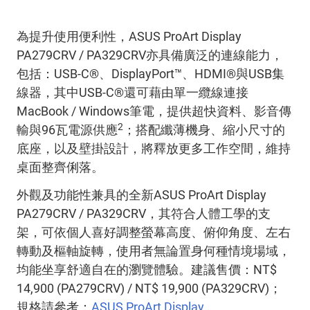
為提升使用便利性，ASUS ProArt Display
PA279CRV / PA329CRV亦具備廣泛的連線能力，
包括：USB-C®、DisplayPort™、HDMI®與USB集
線器，其中USB-C®還可藉由單一纜線連接
MacBook / Windows筆電，提供超快資料、影音傳
2
輸與96瓦電源供應
；搭配纖薄機身、縮小尺寸的
底座，以及壁掛設計，將釋放更多工作空間，維持
桌面整齊俐落。
外觀及功能性兼具的全新ASUS ProArt Display
PA279CRV / PA329CRV，其符合人體工學的支
架，可依個人喜好調整螢幕高度、俯仰角度、左右
轉動及樞軸旋轉，使用者無論置身何種情境場域，
均能坐享舒適自在的瀏覽體驗。建議售價：NT$
14,900 (PA279CRV) / NT$ 19,900 (PA329CRV)；
規格請參考：
ASUS ProArt Display