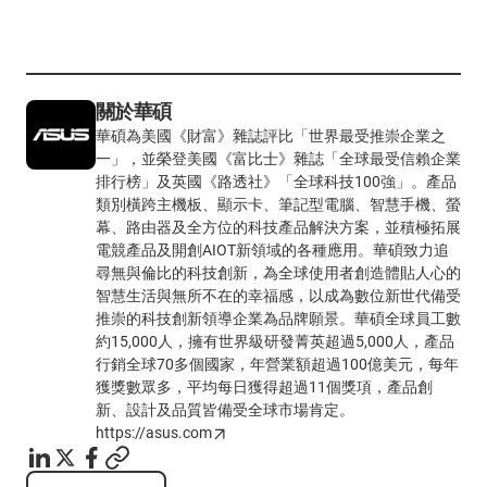
關於華碩
華碩為美國《財富》雜誌評比「世界最受推崇企業之
一」，並榮登美國《富比士》雜誌「全球最受信賴企業
排行榜」及英國《路透社》「全球科技100強」。產品
類別橫跨主機板、顯示卡、筆記型電腦、智慧手機、螢
幕、路由器及全方位的科技產品解決方案，並積極拓展
電競產品及開創AIOT新領域的各種應用。華碩致力追
尋無與倫比的科技創新，為全球使用者創造體貼人心的
智慧生活與無所不在的幸福感，以成為數位新世代備受
推崇的科技創新領導企業為品牌願景。華碩全球員工數
約15,000人，擁有世界級研發菁英超過5,000人，產品
行銷全球70多個國家，年營業額超過100億美元，每年
獲獎數眾多，平均每日獲得超過11個獎項，產品創
新、設計及品質皆備受全球市場肯定。
https://asus.com