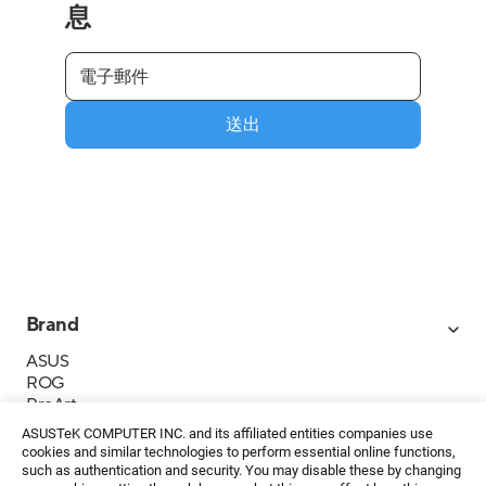
息
送出
Brand
ASUS
ROG
ProArt
Business
ASUSTeK COMPUTER INC. and its affiliated entities companies use
IoT
cookies and similar technologies to perform essential online functions,
About ASUS
such as authentication and security. You may disable these by changing