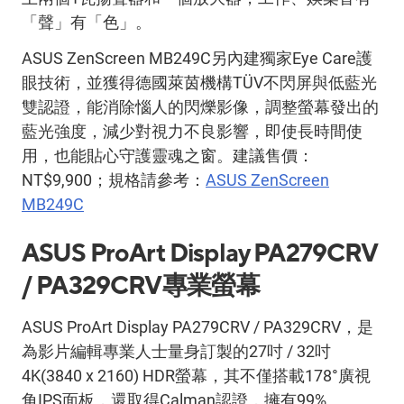
「聲」有「色」。
ASUS ZenScreen MB249C另內建獨家Eye Care護
眼技術，並獲得德國萊茵機構TÜV不閃屏與低藍光
雙認證，能消除惱人的閃爍影像，調整螢幕發出的
藍光強度，減少對視力不良影響，即使長時間使
用，也能貼心守護靈魂之窗。建議售價：
NT$9,900；規格請參考：
ASUS ZenScreen
MB249C
ASUS ProArt Display PA279CRV
/ PA329CRV專業螢幕
ASUS ProArt Display PA279CRV / PA329CRV，是
為影片編輯專業人士量身訂製的27吋 / 32吋
4K(3840 x 2160) HDR螢幕，其不僅搭載178°廣視
角IPS面板，還取得Calman認證，擁有99%