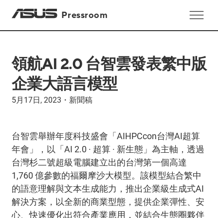
Pressroom
領航AI 2.0 台智雲發表繁中版
企業大語言模型
5月17日, 2023
・
新聞稿
台智雲舉辦年度科技盛會「AIHPCcon台灣AI超算
年會」，以「AI 2.0 · 超算 · 新生態」為主軸，透過
台灣杉二號超級電腦建立出的台灣第一個高達
1,760 億參數的福爾摩沙大模型。該模型結合繁中
的語意理解與文本生成能力，推出企業級生成式AI
解決方案，以全新的商業型態，提供企業彈性、安
心、快速優化出符合產業應用，並結合生態圈夥伴