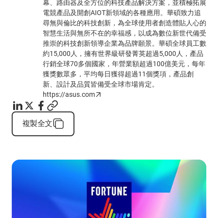
幕、路由器及全方位的科技產品解決方案，並積極拓展
電競產品及開創AIOT新領域的各種應用。華碩致力追
尋無與倫比的科技創新，為全球使用者創造體貼人心的
智慧生活與無所不在的幸福感，以成為數位新世代備受
推崇的科技創新領導企業為品牌願景。華碩全球員工數
約15,000人，擁有世界級研發菁英超過5,000人，產品
行銷全球70多個國家，年營業額超過100億美元，每年
獲獎數眾多，平均每日獲得超過11個獎項，產品創
新、設計及品質皆備受全球市場肯定。
https://asus.com
複製全文