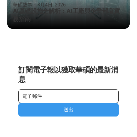
華碩故事
・
8月4日, 2026
AI基礎設施全解析：AI工廠與企業部署實
務指南
訂閱電子報以獲取華碩的最新消
息
送出