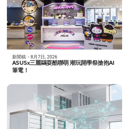
新聞稿
・
8月7日, 2026
ASUSx三麗鷗耍酷聯萌 潮玩開學祭搶抱AI
筆電！