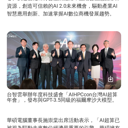
資源，創造可信賴的AI 2.0未來機會，驅動產業AI
智慧應用創新、加速掌握AI數位商機發展趨勢。
台智雲舉辦年度科技盛會「AIHPCcon台灣AI超算
年會」，發布與GPT-3.5同級的福爾摩沙大模型。
華碩電腦董事長施崇棠出席活動表示，「AI超算已
被視為驅動未來數位經濟最重要的引擎，華碩擁有