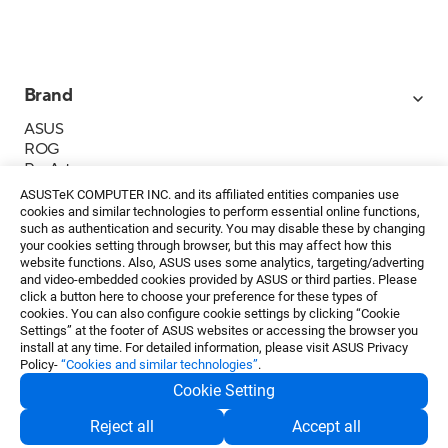
Brand
ASUS
ROG
ProArt
Business
ASUSTeK COMPUTER INC. and its affiliated entities companies use
IoT
cookies and similar technologies to perform essential online functions,
About ASUS
such as authentication and security. You may disable these by changing
your cookies setting through browser, but this may affect how this
媒體聯絡
website functions. Also, ASUS uses some analytics, targeting/adverting
and video-embedded cookies provided by ASUS or third parties. Please
投資人專區
click a button here to choose your preference for these types of
ESG
cookies. You can also configure cookie settings by clicking “Cookie
華碩文教基金會
Settings” at the footer of ASUS websites or accessing the browser you
install at any time. For detailed information, please visit ASUS Privacy
Policy-
“Cookies and similar technologies”
.
Cookie Setting
隱私權政策
・
使用條款
Reject all
Accept all
繁中
©ASUSTeK Computer Inc. All rights reserved.